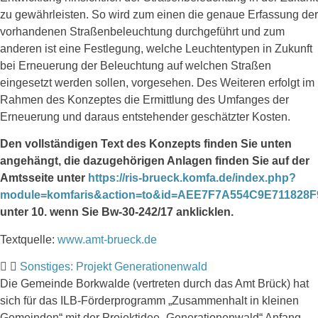
zu gewährleisten. So wird zum einen die genaue Erfassung der
vorhandenen Straßenbeleuchtung durchgeführt und zum
anderen ist eine Festlegung, welche Leuchtentypen in Zukunft
bei Erneuerung der Beleuchtung auf welchen Straßen
eingesetzt werden sollen, vorgesehen. Des Weiteren erfolgt im
Rahmen des Konzeptes die Ermittlung des Umfanges der
Erneuerung und daraus entstehender geschätzter Kosten.
Den vollständigen Text des Konzepts finden Sie unten
angehängt, die dazugehörigen Anlagen finden Sie auf der
Amtsseite unter
https://ris-brueck.komfa.de/index.php?
module=komfaris&action=to&id=AEE7F7A554C9E711828
unter 10. wenn Sie Bw-30-242/17 anklicklen.
Textquelle:
www.amt-brueck.de
Sonstiges: Projekt Generationenwald
Die Gemeinde Borkwalde (vertreten durch das Amt Brück) hat
sich für das ILB-Förderprogramm „Zusammenhalt in kleinen
Gemeinden“ mit der Projektidee „Generationenwald“ Anfang