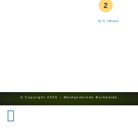
2
by N. Ullmann
Aktuelle Waldbrandstufe
0151 7454 8142
Bürgermeister
Redaktion
Kontakt
Impressum
Datenschutz
© Copyright 2026 – Waldgemeinde Borkwalde