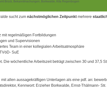
Amt Brück
,
Bekanntmachungen
,
Borkwalde
,
Kita Regenbogen
walde sucht zum
nächstmöglichen Zeitpunkt
mehrere
staatli
tz mit regelmäßigen Fortbildungen
ngen und Supervisionen
ertes Team in einer kollegialen Arbeitsatmosphäre
 TVöD- SuE
tet. Die wöchentliche Arbeitszeit beträgt zwischen 30 und 37,5 S
g mit allen aussagekräftigen Unterlagen als eine pdf. an: bew
Amtsdirektor, Kennwort: Erzieher Borkwalde, Ernst-Thälmann- Str