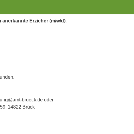
ch anerkannte Erzieher (m/w/d)
.
tunden.
erbung@amt-brueck.de oder
. 59, 14822 Brück