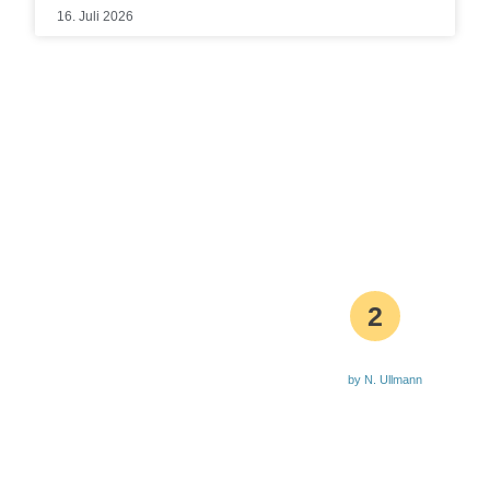
16. Juli 2026
2
by N. Ullmann
Aktuelle Waldbrandstufe
0151 7454 8142
Bürgermeister