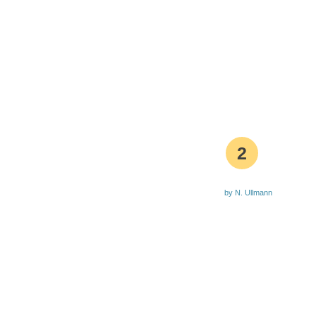
2
by N. Ullmann
Aktuelle Waldbrandstufe
0151 7454 8142
Bürgermeister
Redaktion
Kontakt
Impressum