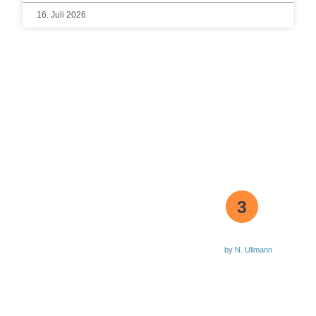
16. Juli 2026
3
by N. Ullmann
Aktuelle Waldbrandstufe
0151 7454 8142
Bürgermeister