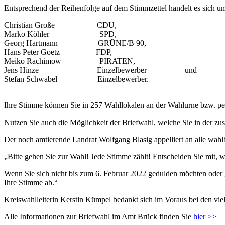
Entsprechend der Reihenfolge auf dem Stimmzettel handelt es sich u
Christian Große – CDU,
Marko Köhler – SPD,
Georg Hartmann – GRÜNE/B 90,
Hans Peter Goetz – FDP,
Meiko Rachimow – PIRATEN,
Jens Hinze – Einzelbewerber und
Stefan Schwabel – Einzelbewerber.
Ihre Stimme können Sie in 257 Wahllokalen an der Wahlurne bzw. per
Nutzen Sie auch die Möglichkeit der Briefwahl, welche Sie in der z
Der noch amtierende Landrat Wolfgang Blasig appelliert an alle wah
„Bitte gehen Sie zur Wahl! Jede Stimme zählt! Entscheiden Sie mit, 
Wenn Sie sich nicht bis zum 6. Februar 2022 gedulden möchten oder 
Ihre Stimme ab.“
Kreiswahlleiterin Kerstin Kümpel bedankt sich im Voraus bei den vi
Alle Informationen zur Briefwahl im Amt Brück finden Sie
hier >>